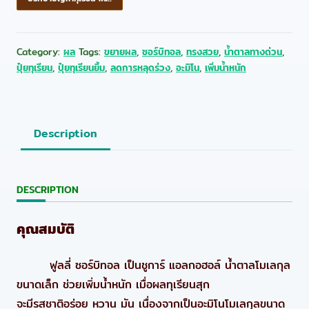
Category:
ผล
Tags:
ขยายผล
,
ซอร์บิทอล
,
ทรงสวย
,
น้ำตาลทางด่วน
,
ปุ๋ยทุเรียน
,
ปุ๋ยทุเรียนยิ้ม
,
ลดการหลุดร่วง
,
อะมิโน
,
เพิ่มน้ำหนัก
Description
DESCRIPTION
คุณสมบัติ
ฟูลลี่ ซอร์บิทอล เป็นชูการ์ แอลกอฮอล์ น้ำตาลโมเลกุล
ขนาดเล็ก ช่วยเพิ่มน้ำหนัก เมื่อผลทุเรียนสุก
จะมีรสชาติอร่อย หวาน มัน เนื่องจากเป็นอะมิโนโมเลกุลขนาด