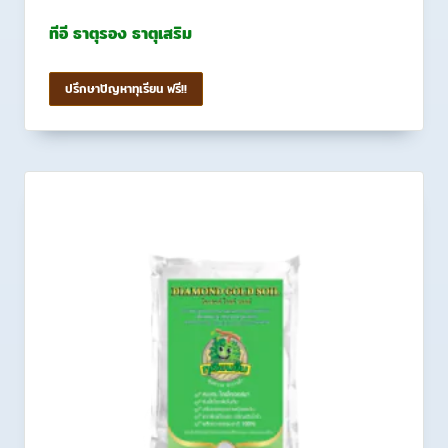
ทีอี ธาตุรอง ธาตุเสริม
ปรึกษาปัญหาทุเรียน ฟรี!!