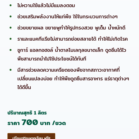
ไม่หวานใช้แล้วไม่มีแมลงตอม
ช่วยเสริมพลังงานให้แก่พืช ใช้ในกระบวนการต่างๆ
ช่วยขยายผล ขยายพูทำให้รูปทรงสวย พูเต็ม น้ำหนักดี
ราและแบคทีเเรียไม่สามารถย่อยสลายได้ ทำให้ไม่เกิดโรค
ชูการ์ แอลกอฮอล์ น้ำตาลโมเลกุลขนาดเล็ก ดูดซึมได้ไว
พืชสามารถนำไปใช้ประโยชน์ได้ทันที
มีสารช่วยลดความเครียดของพืชจากสภาวะอากาศที่
เปลี่ยนแปลงบ่อย ทำให้พืชดูดซึมสารอาหาร แร่ธาตุต่างๆ
ได้ดีขึ้น
ปริมาณสุทธิ 1 ลิตร
700
ราคา
บาท /ขวด
ปรึกษาปัญหาทุเรียน ฟรี!!