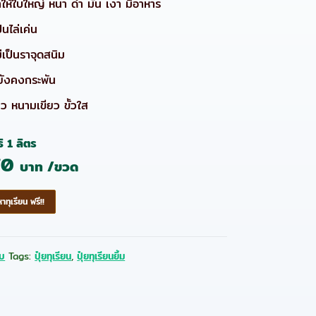
ให้ใบใหญ่ หนา ดำ มัน เงา มีอาหาร
็นไล่เค่น
ม่เป็นราจุดสนิม
ายังคงกระพัน
ยว หนามเขียว ขั้วใส
 1 ลิตร
70
บาท /ขวด
ทุเรียน ฟรี!!
ใบ
Tags:
ปุ๋ยทุเรียน
,
ปุ๋ยทุเรียนยิ้ม