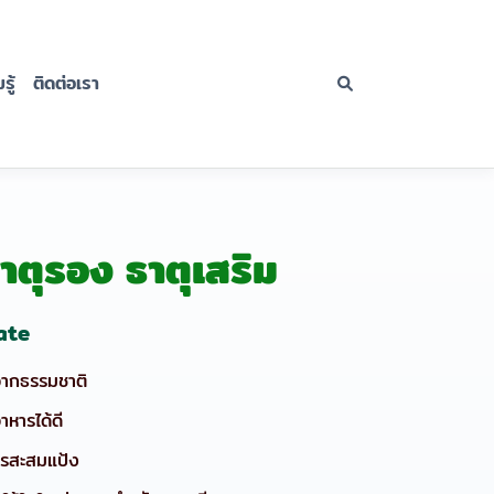
ู้
ติดต่อเรา
ธาตุรอง ธาตุเสริม
late
จากธรรมชาติ
าหารได้ดี
การสะสมแป้ง