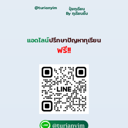
@turianyim
ปุ๋ยทุเรียน
By ทุเรียนยิ้ม
แอดไลน์
ปรึกษาปัญหาทุเรียน
ฟรี!!