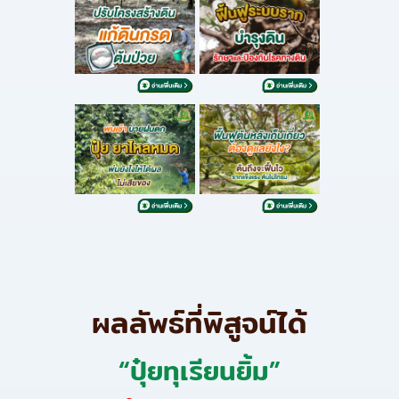
ผลลัพธ์ที่พิสูจน์ได้
“ปุ๋ยทุเรียนยิ้ม”