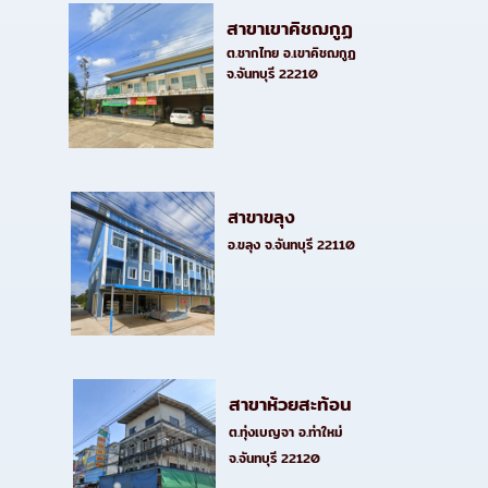
สาขาเขาคิชฌกูฏ
ต.ชากไทย อ.เขาคิชฌกูฏ
จ.จันทบุรี 22210
สาขาขลุง
อ.ขลุง จ.จันทบุรี 22110
สาขาห้วยสะท้อน
ต.ทุ่งเบญจา อ.ท่าใหม่
จ.จันทบุรี 22120