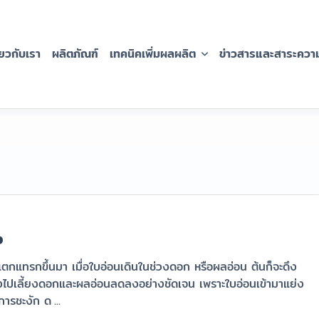
่่ยวกับเรา
ผลิตภัณฑ์
เทคนิคเพิ่มผลผลิต
ข่าวสารและสาระความร
ง
กแทรกขึ้นมา เมื่อใบอ่อนเดินในช่วงดอก หรือผลอ่อน ต้นก็จะดึง
่งไปเลี้ยงดอกและผลอ่อนลดลงอย่างชัดเจน เพราะใบอ่อนเข้ามาแย่ง
การชะงัก ด
...