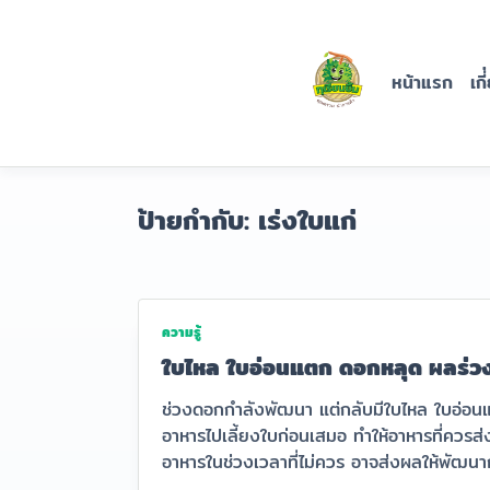
Skip
ปุ๋ยทุเรียน
to
content
ยิ้ม
หน้าแรก
เกี
บริษัท นครจันทร์ ราชา
ทุเรียน จำกัด
ป้ายกำกับ:
เร่งใบแก่
ความรู้
ใบไหล ใบอ่อนแตก ดอกหลุด ผลร่ว
ช่วงดอกกำลังพัฒนา แต่กลับมีใบไหล ใบอ่อนแต
อาหารไปเลี้ยงใบก่อนเสมอ ทำให้อาหารที่ควรส
อาหารในช่วงเวลาที่ไม่ควร อาจส่งผลให้พัฒนา