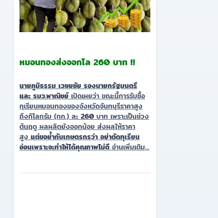
หมอนทองส่งออกโล 260 บาท !!
นายภูมิธรรม เวชยชัย รองนายกรัฐมนตรี
และ รมว.พาณิชย์
เปิดเผยว่า ขณะนี้การรับซื้อ
ทุเรียนหมอนทองของจังหวัดจันทบุรีราคาสูง
ถึงกิโลกรัม (กก.) ละ
260
บาท เพราะเป็นช่วง
ต้นฤดู ผลผลิตยังออกน้อย ส่งผลให้ราคา
สูง
แต่ขอย้ำกับเกษตรกรว่า อย่าตัดทุเรียน
อ่อนเพราะจะทำให้ได้คุณภาพไม่ดี
อ่านเพิ่มเติม...