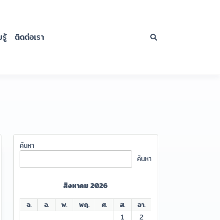
ู้
ติดต่อเรา
ค้นหา
ค้นหา
สิงหาคม 2026
จ.
อ.
พ.
พฤ.
ศ.
ส.
อา.
1
2