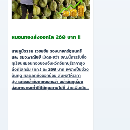
หมอนทองส่งออกโล 260 บาท !!
นายภูมิธรรม เวชยชัย รองนายกรัฐมนตรี
และ รมว.พาณิชย์
เปิดเผยว่า ขณะนี้การรับซื้อ
ทุเรียนหมอนทองของจังหวัดจันทบุรีราคาสูง
ถึงกิโลกรัม (กก.) ละ
260
บาท เพราะเป็นช่วง
ต้นฤดู ผลผลิตยังออกน้อย ส่งผลให้ราคา
สูง
แต่ขอย้ำกับเกษตรกรว่า อย่าตัดทุเรียน
อ่อนเพราะจะทำให้ได้คุณภาพไม่ดี
อ่านเพิ่มเติม...