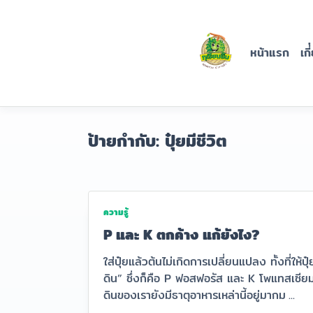
Skip
ปุ๋ยทุเรียน
to
content
ยิ้ม
หน้าแรก
เกี
บริษัท นครจันทร์ ราชา
ทุเรียน จำกัด
ป้ายกำกับ:
ปุ๋ยมีชีวิต
ความรู้
P และ K ตกค้าง แก้ยังไง?
ใส่ปุ๋ยแล้วต้นไม่เกิดการเปลี่ยนแปลง ทั้งที่ใ
ดิน” ซึ่งก็คือ P ฟอสฟอรัส และ K โพแทสเซียม 
ดินของเรายังมีธาตุอาหารเหล่านี้อยู่มากม
...