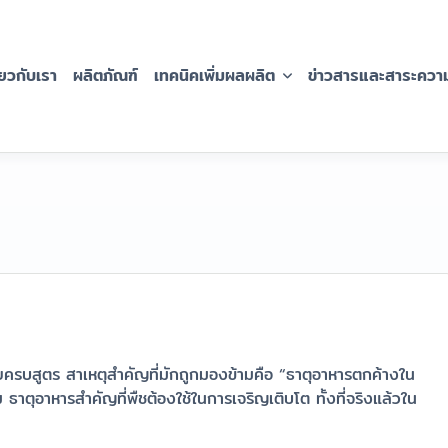
่่ยวกับเรา
ผลิตภัณฑ์
เทคนิคเพิ่มผลผลิต
ข่าวสารและสาระความร
ห้ปุ๋ยครบสูตร สาเหตุสำคัญที่มักถูกมองข้ามคือ “ธาตุอาหารตกค้างใน
ธาตุอาหารสำคัญที่พืชต้องใช้ในการเจริญเติบโต ทั้งที่จริงแล้วใน