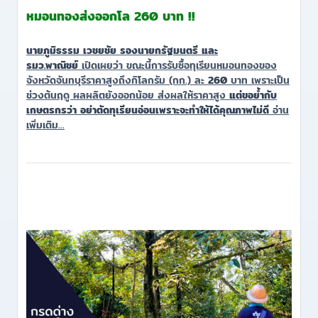
หมอนทองส่งออกโล 260 บาท !!
นายภูมิธรรม เวชยชัย รองนายกรัฐมนตรี และ
รมว.พาณิชย์
เปิดเผยว่า ขณะนี้การรับซื้อทุเรียนหมอนทองของ
จังหวัดจันทบุรีราคาสูงถึงกิโลกรัม (กก.) ละ
260
บาท เพราะเป็น
ช่วงต้นฤดู ผลผลิตยังออกน้อย ส่งผลให้ราคาสูง
แต่ขอย้ำกับ
เกษตรกรว่า อย่าตัดทุเรียนอ่อนเพราะจะทำให้ได้คุณภาพไม่ดี
อ่าน
เพิ่มเติม...