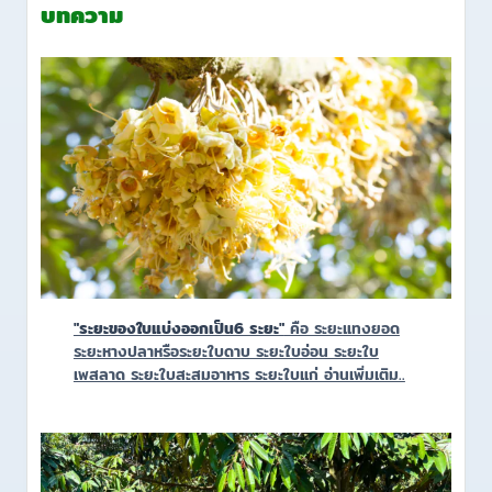
บทความ
"ระยะของใบแบ่งออกเป็น6 ระยะ"
คือ ระยะแทงยอด
ระยะหางปลาหรือระยะใบดาบ ระยะใบอ่อน ระยะใบ
เพสลาด ระยะใบสะสมอาหาร ระยะใบแก่ อ่านเพิ่มเติม..