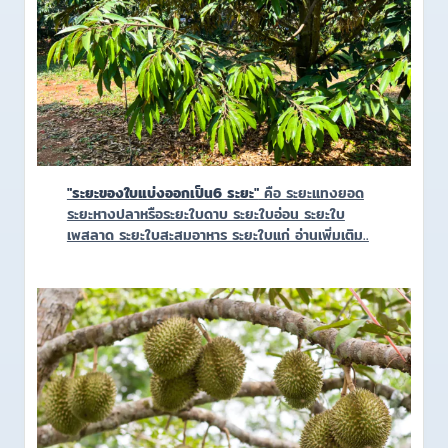
"ระยะของใบแบ่งออกเป็น6 ระยะ"
คือ ระยะแทงยอด
ระยะหางปลาหรือระยะใบดาบ ระยะใบอ่อน ระยะใบ
เพสลาด ระยะใบสะสมอาหาร ระยะใบแก่ อ่านเพิ่มเติม..