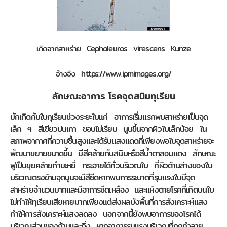
เกิดจากสาหร่าย Cephaleuros virescens Kunze
อ้างอิง https://www.ipmimages.org/
ลักษณะอาการ โรคจุดสนิมทุเรียน
มักเกิดกับใบทุเรียนช่วงระยะใบแก่ อาการเริ่มแรกพบสาหร่ายเป็นจุด
เล็ก ๆ สีเขียวปนเทา ขอบไม่เรียบ นูนขึ้นจากผิวใบเล็กน้อย ใน
สภาพอากาศที่ความชื้นสูงและได้รับแสงแดดที่เพียงพอใบจุดสาหร่ายจะ
พัฒนาขยายขนาดขึ้น มีสีคล้ายกับสนิมหรือสีน้ำตาลอมแดง ลักษณะ
ฟูเป็นขุยคล้ายกำมะหยี่ กระจายได้ทั่วบริเวณใบ ที่ผิวด้านล่างของใบ
บริเวณตรงข้ามจุดนูนจะมีสีซีดหากพบการระบาดที่รุนแรงใบมีจุด
สาหร่ายจำนวนมากและมีอาการซีดเหลือง และแห้งตายโรคที่เกิดบนใบ
ไม่ทำให้ทุเรียนเสียหายมากเพียงแต่ส่งผลบังพื้นที่การสังเคราะห์แสง
ทำให้การสังเคราะห์แสงลดลง นอกจากนี้ยังพบอาการของโรคได้
บริเวณส่วนของก้านและกิ่ง หากอาการรุนแรงบริเวณที่ถูกทำลาย