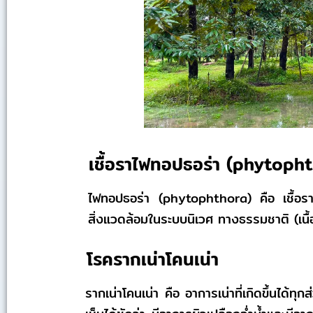
เชื้อราไฟทอปธอร่า (phytoph
ไฟทอปธอร่า (phytophthora) คือ เชื้อราท
สิ่งแวดล้อมในระบบนิเวศ ทางธรรมชาติ (เนื้อ
โรครากเน่าโคนเน่า
รากเน่าโคนเน่า คือ อาการเน่าที่เกิดขึ้นได้ทุ