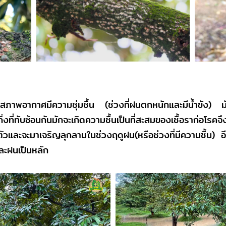
่สภาพอากาศมีความชุ่มชื้น (ช่วงที่ฝนตกหนักและมีน้ำขัง) มักพ
ที่ทับซ้อนกันมักจะเกิดความชื้นเป็นที่สะสมของเชื้อราก่อโรคจึ
ตัวและจะมาเจริญลุกลามในช่วงฤดูฝน(หรือช่วงที่มีความชื้น) 
ละฝนเป็นหลัก