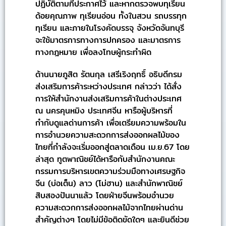
ปฏิบัติตามที่ประกาศไว้ และหากตรวจพบทุเรียน
ด้อยคุณภาพ ทุเรียนอ่อน ทั้งในสวน รถบรรทุก
ทุเรียน และภายในโรงคัดบรรจุ จังหวัดจันทบุรี
จะใช้มาตรการทางการปกครอง และมาตรการ
ทางกฎหมาย เพื่อลงโทษผู้กระทำผิด
ด้านนายภูสิต รัตนกุล เสรีเริงฤทธิ์ อธิบดีกรม
ส่งเสริมการค้าระหว่างประเทศ กล่าวว่า ได้สั่ง
การให้สำนักงานส่งเสริมการค้าในต่างประเทศ
ณ นครคุนหมิง ประเทศจีน หารือผู้บริหารที่
กำกับดูแลด่านการค้า เพื่อเตรียมความพร้อมใน
การอำนวยความสะดวกการส่งออกผลไม้ของ
ไทยที่กำลังจะเริ่มออกสู่ตลาดเดือน เม.ย.67 โดย
ล่าสุด ทูตพาณิชย์ได้หารือกับสำนักงานคณะ
กรรมการบริหารเขตความร่วมมือทางเศรษฐกิจ
จีน (บ่อเต็น) ลาว (โม่ฮาน) และสำนักพาณิชย์
สิบสองปันนาแล้ว โดยฝ่ายจีนพร้อมอำนวย
ความสะดวกการส่งออกผลไม้จากไทยผ่านด่าน
สำคัญต่างๆ โดยไม่มีข้อติดขัดใดๆ และยินดีช่วย