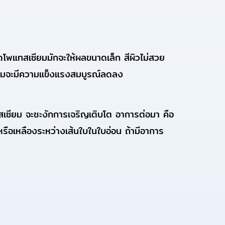
ขาดโพแทสเซียมมักจะให้ผลขนาดเล็ก สีผิวไม่สวย
เซียมจะมีความแข็งแรงสมบูรณ์ลดลง
ทสเซียม จะชะงักการเจริญเติบโต อาการต่อมา คือ
รือเหลืองระหว่างเส้นใบในใบอ่อน ถ้ามีอาการ