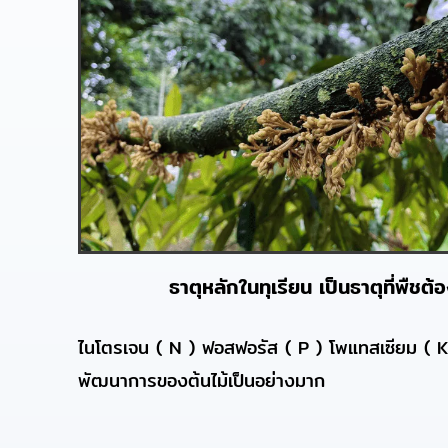
ธาตุหลักในทุเรียน เป็นธาตุที่พื
ไนโตรเจน ( N ) ฟอสฟอรัส ( P ) โพแทสเซียม ( K 
พัฒนาการของต้นไม้เป็นอย่างมาก