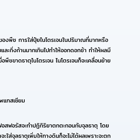
รของพืช การใส่ปุ๋ยไนโตรเจนในปริมาณที่มากหรือ
และกิ่งก้านมากเกินไปทำให้ออกดอกช้า ทำให้ผลมี
เมื่อพืชขาดธาตุไนโตรเจน ไนโตรเจนก็จะเคลื่อนย้าย
โพแทสเซียม
ฟอสฟอรัสจะทำปฏิกิริยาตกตะกอนกับจุลธาตุ โดย
ะใส่จุลธาตุเพิ่มให้ทางดินก็จะไม่ได้ผลเพราะจะตก