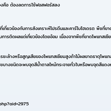
ต้องคือ ต้องลดการใช้ฟอสฟอรัสลง
าที่เกี่ยวข้องกับการสังเคราะห์โปรตีนและคาร์โบไฮเดรต พืชที่
รงกับการติดผลแต่เกี่ยวข้องโดยอ้อม เนื่องจากพืชที่ขาดโพแทส
ีการชะล้างหรือสูญเสียของโพแทสเซียมสูงถ้าไม้ผลขาดธาตุโพแ
ืชบางชนิดจะพบจุดสีน้ำตาลไหม้กระจายทั่วใบหรือพบจุดสีแดงห
.php?aid=2975