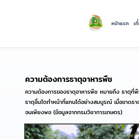
ปุ๋ยทุเรียน
ยิ้ม
หน้าแรก
เกี
บริษัท นครจันทร์ ราชา
ทุเรียน จำกัด
ความต้องการธาตุอาหารพืช
ความต้องการของธาตุอาหารพืช หมายถึง ธาตุที่พื
ธาตุอื่นใดทำหน้าที่แทนได้อย่างสมบูรณ์ เมื่อขาดธาต
จนเพียงพอ (ข้อมูลจากกรมวิชาการเกษตร)