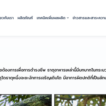
่่ยวกับเรา
ผลิตภัณฑ์
เทคนิคเพิ่มผลผลิต
ข่าวสารและสาระความร
ชต้องการเพื่อการดำรงชีพ ธาตุอาหารเหล่านี้มีบทบาทในกระบว
ุใดธาตุหนึ่งจะชะงักการเจริญเติบโต มีอาการผิดปกติที่เป็นลักษณะ