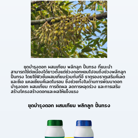
ชุดบำรุงดอก ผสมเทียม พลิกลูก ปั้นทรง ที่แนะนำ
สามารถใช้ต่อเนื่องได้ยาวตั้งแต่ช่วงดอกหอมไปจนถึงช่วงพลิกลูก
ปั้นทรง โดยใช้ฟิวชั่นผสมเทียมร่วมกับทีอี ธาตุรองธาตุเสริมคีเลต
และซีเอ แคลเซียมคีเลตโบรอน ซึ่งช่วยทั้งในด้านการพัฒนาดอก
บำรุงดอก ผสมเทียม การติดผล ลดการหลุดร่วง และการเสริม
สร้างโครงสร้างดอกและผลให้แข็งแรง
ชุดบำรุงดอก ผสมเทียม พลิกลูก ปั้นทรง