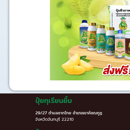
ปุ๋ยทุเรียนยิ้ม
29/27 ตำบลชากไทย อำเภอเขาคิชฌกูฏ
จังหวัดจันทบุรี 22210