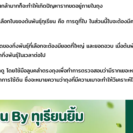
้นกล้ามากก็จะทำให้เกิดปัญหารากขดอยู่ภายในถุง
กใบของต้นพันธุ์ทุเรียน คือ การดูที่ใบ ในส่วนนี้ใบจะต้องมี
กิ่งพันธุ์ที่เลือกจะต้องมียอดที่ใหญ่ และยอดอวบ เมื่อต้นพั
ิ่งพันธุ์ในเวลาต่อไป
 โดยใช้มือลูบคลำตรงถุงเพื่อทำการตรวจสอบว่ามีรากเยอะหรือไม
ารใช้ดิน ซึ่งจะหมายความว่าถุงที่มีความเบาจะทำให้วิเคราะห์ไ