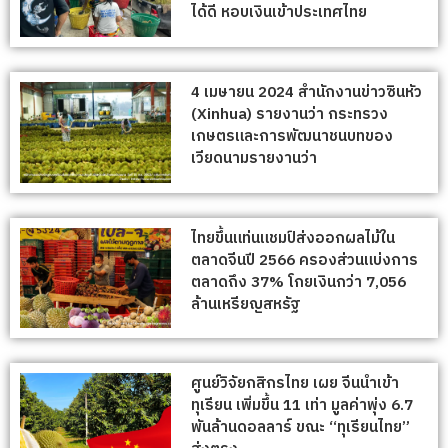
ได้ดี หอบเงินเข้าประเทศไทย
4 เมษายน 2024 สำนักงานข่าวซินหัว
(Xinhua) รายงานว่า กระทรวง
เกษตรและการพัฒนาชนบทของ
เวียดนามรายงานว่า
ไทยขึ้นแท่นแชมป์ส่งออกผลไม้ใน
ตลาดจีนปี 2566 ครองส่วนแบ่งการ
ตลาดถึง 37% โกยเงินกว่า 7,056
ล้านเหรียญสหรัฐ
ศูนย์วิจัยกสิกรไทย เผย จีนนำเข้า
ทุเรียน เพิ่มขึ้น 11 เท่า มูลค่าพุ่ง 6.7
พันล้านดอลลาร์ ขณะ “ทุเรียนไทย”